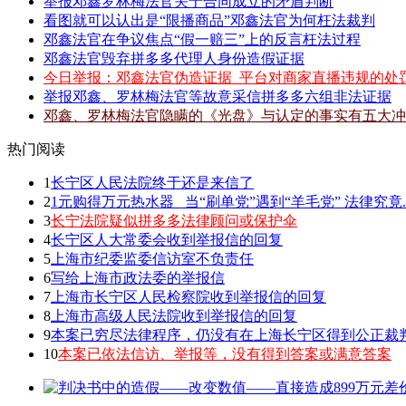
举报邓鑫罗林梅法官关于合同成立的矛盾判断
看图就可以认出是“限播商品”邓鑫法官为何枉法裁判
邓鑫法官在争议焦点“假一赔三”上的反言枉法过程
邓鑫法官毁弃拼多多代理人身份造假证据
今日举报：邓鑫法官伪造证据_平台对商家直播违规的处
举报邓鑫、罗林梅法官等故意采信拼多多六组非法证据
邓鑫、罗林梅法官隐瞒的《光盘》与认定的事实有五大冲
热门阅读
1
长宁区人民法院终于还是来信了
2
1元购得万元热水器 _当“刷单党”遇到“羊毛党” 法律究竟.
3
长宁法院疑似拼多多法律顾问或保护伞
4
长宁区人大常委会收到举报信的回复
5
上海市纪委监委信访室不负责任
6
写给上海市政法委的举报信
7
上海市长宁区人民检察院收到举报信的回复
8
上海市高级人民法院收到举报信的回复
9
本案已穷尽法律程序，仍没有在上海长宁区得到公正裁
10
本案已依法信访、举报等，没有得到答案或满意答案