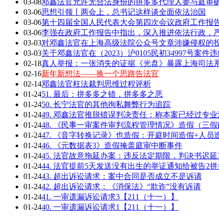
03-08
邓鑫法官允许无合法身份的拼多多代理人参与庭审确
03-06
思想引领丨两会上，总书记这样谈全面依法治国
03-06
第十四届全国人民代表大会第四次会议政府工作报告全
03-06
李强在政府工作报告中指出，深入推进依法行政，严
03-03
对邓鑫法官在上海高级法院公众号文章涉嫌侵权的
03-03
关于邓鑫法官在（2023）沪0105民初34997号案
02-18
真人举报：一张消失的证据《光盘》暴露上海司法
02-16
新年新想法——换一个思路告法官
02-14
邓鑫法官枉法裁判思维过程评析
01-24
51. 最后：拼多多之错，拼多多之恶
01-24
50. 长宁法官的其他徇私舞弊行为追踪
01-24
49. 邓鑫法官推脱错误判决责任：称本案已经过专
01-24
48. 《民事一审案件审判流程管理情况》造假（三
01-24
47. 《音字转换记录》也造假：开庭时间造假+人员
01-24
46. 《元数据表3》造假掩盖庭审中断事件
01-24
45. 法官故意拖延办案：违反法定期限，判决书迟延
01-24
44. 法官提前5天发送没有出生的举证通知给被告2拼
01-24
43. 超出诉讼请求：案中合同是否成立不是诉请
01-24
42. 超出诉讼请求：《消保法》“欺诈”没有诉请
01-24
41. 一审遗漏诉讼请求3【211（十一）】
01-24
40. 一审遗漏诉讼请求1【211（十一）】