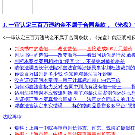
3. 一审认定三百万违约金不属于合同条款，《光盘》能
3.一审认定三百万违约金不属于合同条款，《光盘》能证明相
判决书中的造假——改变数值——直接造成899万元差价
判决书中的造假——改变顺序——看出问题你是行家 敢撕特 （20
判断本案类案用相对值“便宜比”，不是绝对值价格差
请依法调查长宁法院邓鑫法官等涉嫌民事审判枉法裁判的
你说百万级别是多少钱 你知道邓鑫法官咋说嘛
没有证据证明本案假一赔三计算标准是1199元三倍
为何邓鑫法官极力反对 合同中到底有没有假一赔三——
适用法律错误本应较难判断 看了邓鑫法官案例你还这么
有证据证明本案真货合同成立——法官对合同成立的几次
邓鑫法官认定事实错误——标的物商品是拼多多平台“限播
法院再审
爆料：上海一中院再审审判长郭震、许京、魏海虹疑似枉
举报：上海市第一中级人民法院再审审判长郭震