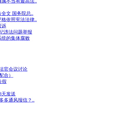
属不当有最高法..
文 国务院总..
格依照宪法法律..
投诉
件违纪违法问题举报
系统的集体腐败
业法官会议讨论
假配合）
造假
3天发送
多多通风报信？..