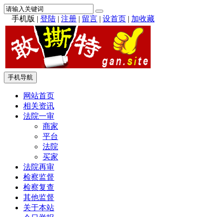
手机版
|
登陆
|
注册
|
留言
|
设首页
|
加收藏
手机导航
网站首页
相关资讯
法院一审
商家
平台
法院
买家
法院再审
检察监督
检察复查
其他监督
关于本站