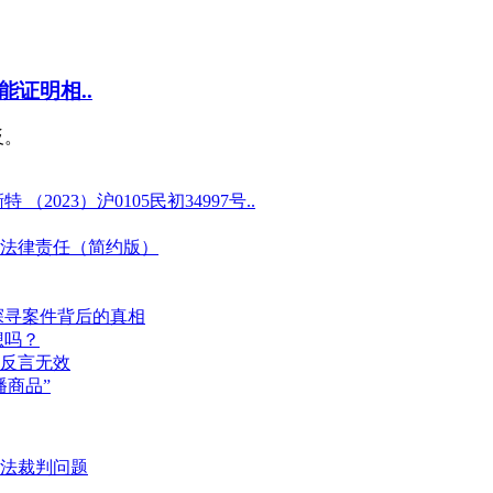
证明相..
反。
23）沪0105民初34997号..
法律责任（简约版）
探寻案件背后的真相
想吗？
反言无效
商品”
法裁判问题