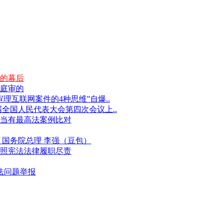
的幕后
庭审的
互联网案件的4种思维”自爆..
届全国人民代表大会第四次会议上..
当有最高法案例比对
国务院总理 李强（豆包）
照宪法法律履职尽责
违法问题举报