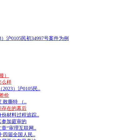
沪0105民初34997号案件为例
链接）
怎么样
3）沪0105民..
差价
撕特 （..
能存在的幕后
份材料过程追踪..
其参加庭审的
“审理互联网..
十四届全国人民..