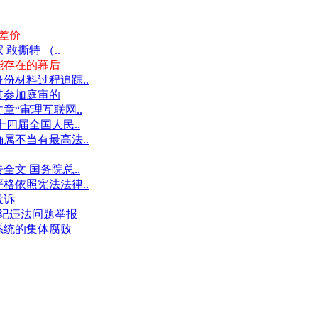
差价
撕特 （..
能存在的幕后
份材料过程追踪..
其参加庭审的
“审理互联网..
十四届全国人民..
属不当有最高法..
文 国务院总..
格依照宪法法律..
投诉
件违纪违法问题举报
系统的集体腐败