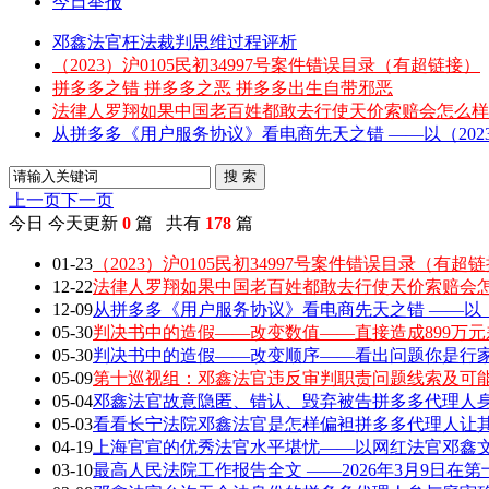
今日举报
邓鑫法官枉法裁判思维过程评析
（2023）沪0105民初34997号案件错误目录（有超链接）
拼多多之错 拼多多之恶 拼多多出生自带邪恶
法律人罗翔如果中国老百姓都敢去行使天价索赔会怎么样
从拼多多《用户服务协议》看电商先天之错 ——以（2023）
搜 索
上一页
下一页
今日
今天更新
0
篇 共有
178
篇
01-23
（2023）沪0105民初34997号案件错误目录（有超
12-22
法律人罗翔如果中国老百姓都敢去行使天价索赔会
12-09
从拼多多《用户服务协议》看电商先天之错 ——以（202
05-30
判决书中的造假——改变数值——直接造成899万元
05-30
判决书中的造假——改变顺序——看出问题你是行家 敢
05-09
第十巡视组：邓鑫法官违反审判职责问题线索及可
05-04
邓鑫法官故意隐匿、错认、毁弃被告拼多多代理人身
05-03
看看长宁法院邓鑫法官是怎样偏袒拼多多代理人让
04-19
上海官宣的优秀法官水平堪忧——以网红法官邓鑫文章
03-10
最高人民法院工作报告全文 ——2026年3月9日在第