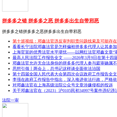
拼多多之错 拼多多之恶 拼多多出生自带邪恶
拼多多之错拼多多之恶拼多多出生自带邪恶
第十巡视组：邓鑫法官违反审判职责问题线索及可能存在
看看长宁法院邓鑫法官是怎样偏袒拼多多代理人让其参加
上海官宣的优秀法官水平堪忧——以网红法官邓鑫文章“审理
最高人民法院工作报告全文 ——2026年3月9日在第十四
邓鑫法官允许无合法身份的拼多多代理人参与庭审确属不
思想引领丨两会上，总书记这样谈全面依法治国
第十四届全国人民代表大会第四次会议政府工作报告全文 
李强在政府工作报告中指出，深入推进依法行政，严格依
对邓鑫法官在上海高级法院公众号文章涉嫌侵权的投诉
关于邓鑫法官在（2023）沪0105民初34997号案件违纪
法院一审