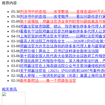
推荐内容
05-30
判决书中的造假——改变数值——直接造成899万元
05-30
判决书中的造假——改变顺序——看出问题你是行家 敢
05-09
第十巡视组：邓鑫法官违反审判职责问题线索及可
05-04
邓鑫法官故意隐匿、错认、毁弃被告拼多多代理人身
05-03
看看长宁法院邓鑫法官是怎样偏袒拼多多代理人让
04-19
上海官宣的优秀法官水平堪忧——以网红法官邓鑫文章
03-10
最高人民法院工作报告全文 ——2026年3月9日在第
03-08
邓鑫法官允许无合法身份的拼多多代理人参与庭审确
03-06
思想引领丨两会上，总书记这样谈全面依法治国
03-06
第十四届全国人民代表大会第四次会议政府工作报告全
03-06
李强在政府工作报告中指出，深入推进依法行政，严
03-03
对邓鑫法官在上海高级法院公众号文章涉嫌侵权的
03-03
关于邓鑫法官在（2023）沪0105民初34997号案
02-18
真人举报：一张消失的证据《光盘》暴露上海司法
02-16
新年新想法——换一个思路告法官
相关资讯