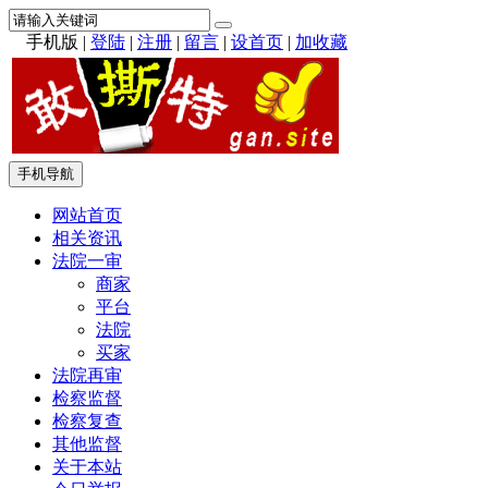
手机版
|
登陆
|
注册
|
留言
|
设首页
|
加收藏
手机导航
网站首页
相关资讯
法院一审
商家
平台
法院
买家
法院再审
检察监督
检察复查
其他监督
关于本站