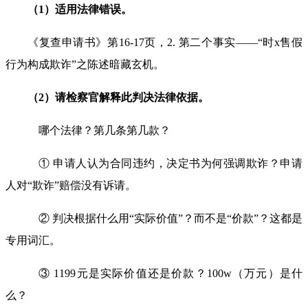
（
1
）适用法律错误。
《复查申请书》第
16-17
页，
2.
第二个事实
——“
时
x
售假
行为构成欺诈”之陈述暗藏玄机。
（
2
）请检察官解释此判决法律依据。
哪个法律？第几条第几款？
① 申请人认为合同违约，决定书为何强调欺诈？申请
人对“欺诈”赔偿没有诉请。
② 判决根据什么用“实际价值”？而不是“价款”？这都是
专用词汇。
③
1199
元是实际价值还是价款？
100w
（万元）是什
么？