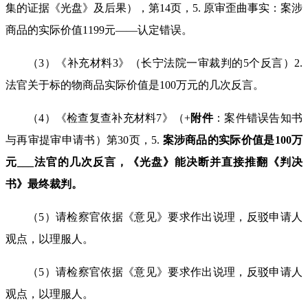
集的证据《光盘》及后果），第
14
页，
5.
原审歪曲事实：案涉
商品的实际价值
1199
元
——
认定错误。
（
3
）《补充材料
3
》（长宁法院一审裁判的
5
个反言）
2.
法官关于标的物商品实际价值是
100
万元的几次反言。
（
4
）《检查复查补充材料
7
》（
+
附件
：案件错误告知书
与再审提审申请书）第
30
页，
5.
案涉商品的实际价值是
100
万
元
___
法官的几次反言，《光盘》能决断并直接推翻《判决
书》最终裁判。
（
5
）请检察官依据《意见》要求作出说理，反驳申请人
观点，以理服人。
（
5
）请检察官依据《意见》要求作出说理，反驳申请人
观点，以理服人。