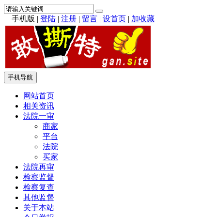
手机版
|
登陆
|
注册
|
留言
|
设首页
|
加收藏
手机导航
网站首页
相关资讯
法院一审
商家
平台
法院
买家
法院再审
检察监督
检察复查
其他监督
关于本站