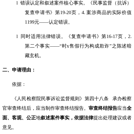
l 错误认定和叙述案件核心事实。《民事监督（抗诉）
复查申请书》第
19-20
页，
4.
案涉商品的实际价值
1199
元
——
认定错误。
l 同时适用法律错误。《复查申请书》第
16-17
页，
2.
第二个事实
——“
时
x
售假行为构成欺诈
”
之陈述暗
藏玄机。
二、申请理由：
依据：
《人民检察院民事诉讼监督规则》第四十八条
承办检察
官审查终结后，应当制作审查终结报告。
审查终结报告
应当
全
面、客观、公正
地
叙述案件事实
，依据法律
提出处理建议或者
意见。