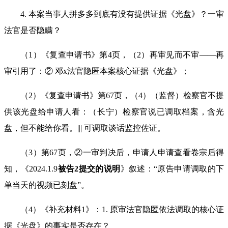
4. 本案当事人拼多多到底有没有提供证据《光盘》？一审
法官是否隐瞒？
（
1
）《复查申请书》第
4
页，（
2
）再审见而不审
——
再
审引用了：② 邓
x
法官隐匿本案核心证据《光盘》；
（
2
）《复查申请书》第
67
页，（
4
）（监督）检察官不提
供该光盘给申请人看：（长宁）检察官说已调取档案，含光
盘，但不能给你看。
|||
可调取谈话监控佐证。
（
3
）第
67
页，②一审判决后，申请人申请查看卷宗后得
知，《
2024.1.9
被告
2
提交的说明
》叙述：
“
原告申请调取的下
单当天的视频已刻盘
”
。
（
4
）《补充材料
1
》：
1.
原审法官隐匿依法调取的核心证
据《光盘》的事实是否存在？