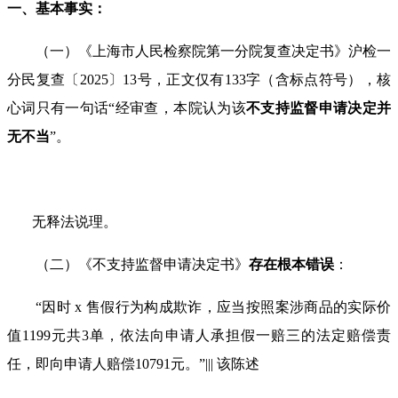
一、基本事实：
（一）《上海市人民检察院第一分院复查决定书》沪检一
分民复查〔
2025
〕
13
号，正文仅有
133
字（含标点符号），核
心词只有一句话“经审查，本院认为该
不支持监督申请决定
并
无不当
”。
无释法说理。
（二）《不支持监督申请决定书》
存在根本错误
：
“因时
x
售假行为构成欺诈，应当按照案涉商品的实际价
值
1199
元共
3
单，依法向申请人承担假一赔三的法定赔偿责
任，即向申请人赔偿
10791
元。”
|||
该陈述