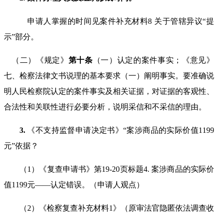
申请人掌握的时间见案件补充材料
8
关于管辖异议“提
示”部分。
（二）《规定》
第十条
（一）认定的案件事实；《意见》
七、检察法律文书说理的基本要求（一）阐明事实。要准确说
明人民检察院认定的案件事实及相关证据，对证据的客观性、
合法性和关联性进行必要分析，说明采信和不采信的理由。
3.
《不支持监督申请决定书》“案涉商品的实际价值
1199
元”依据？
（
1
）《复查申请书》第
19-20
页标题
4.
案涉商品的实际价
值
1199
元
——
认定错误。（申请人观点）
（
2
）《检察复查补充材料
1
》（原审法官隐匿依法调查收