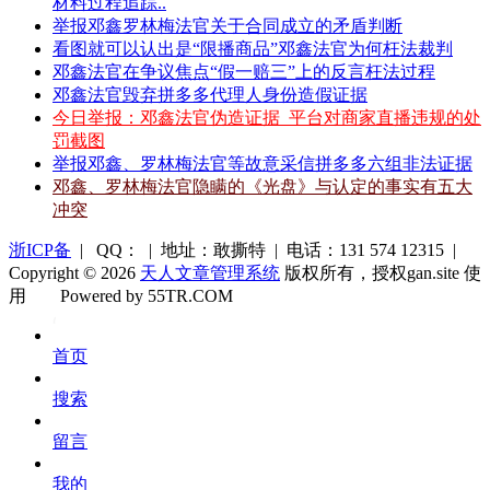
材料过程追踪..
举报邓鑫罗林梅法官关于合同成立的矛盾判断
看图就可以认出是“限播商品”邓鑫法官为何枉法裁判
邓鑫法官在争议焦点“假一赔三”上的反言枉法过程
邓鑫法官毁弃拼多多代理人身份造假证据
今日举报：邓鑫法官伪造证据_平台对商家直播违规的处
罚截图
举报邓鑫、罗林梅法官等故意采信拼多多六组非法证据
邓鑫、罗林梅法官隐瞒的《光盘》与认定的事实有五大
冲突
浙ICP备
| QQ： | 地址：敢撕特 | 电话：131 574 12315 |
Copyright © 2026
天人文章管理系统
版权所有，授权gan.site 使
用
Powered by 55TR.COM
OK
文
首页
库
搜索
留言
我的