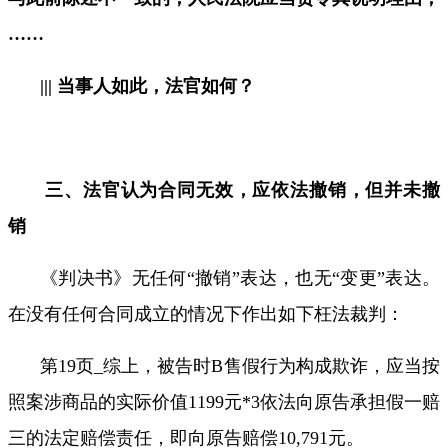
……
|||
当事人如此，法官如何？
三、法官认为合同无效，应依法撤销，但并未撤
销
《判决书》无任何“撤销”表达，也无“变更”表达。
在没有任何合同成立的情况下作出如下枉法裁判：
第
19
页
_
综上，被告时
B
售假行为构成欺诈，应当按
照案涉商品的实际价值
1199
元
*3
依法向原告承担假一赔
三的法定赔偿责任，即向原告赔偿
10,791
元。