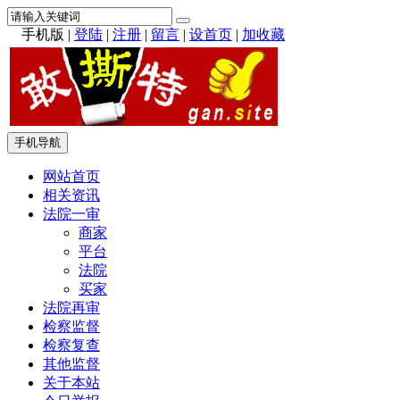
手机版
|
登陆
|
注册
|
留言
|
设首页
|
加收藏
手机导航
网站首页
相关资讯
法院一审
商家
平台
法院
买家
法院再审
检察监督
检察复查
其他监督
关于本站