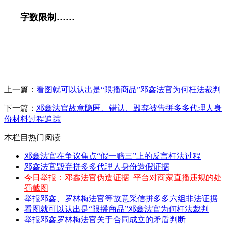
字数限制
……
上一篇：
看图就可以认出是“限播商品”邓鑫法官为何枉法裁判
下一篇：
邓鑫法官故意隐匿、错认、毁弃被告拼多多代理人身
份材料过程追踪
本栏目热门阅读
邓鑫法官在争议焦点“假一赔三”上的反言枉法过程
邓鑫法官毁弃拼多多代理人身份造假证据
今日举报：邓鑫法官伪造证据_平台对商家直播违规的处
罚截图
举报邓鑫、罗林梅法官等故意采信拼多多六组非法证据
看图就可以认出是“限播商品”邓鑫法官为何枉法裁判
举报邓鑫罗林梅法官关于合同成立的矛盾判断