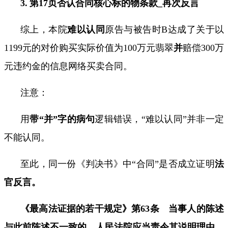
3.
第
17
页
否认合同核心标的物条款
_
再次反言
综上，本院
难以认同
原告与被告时
B
达成了关于以
1199
元的对价购买实际价值为
100
万元翡翠
并
赔偿
300
万
元违约金的信息网络买卖合同。
注意：
用
带“并”字的病句
逻辑错误，“难以认同”并非一定
不能认同。
至此，同一份《判决书》中“合同”是否成立证明
法
官反言。
《最高法证据的若干规定》第
63
条 当事人的陈述
与此前陈述不一致的，人民法院应当责令其说明理由，