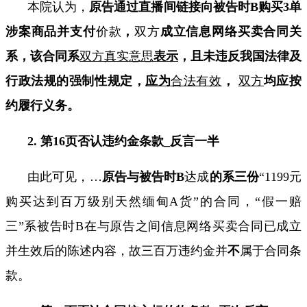
本院认为，
原告通过直播间链接向被告时
B
购买
3
单
涉案商品并支付
价款
，
双方
成立信息网络买卖合同关
系，该合同系
双方
真实意思
表示
，且未违反我国法律及
行政法规的强制性规定，
应为
合法有效
，
双方
均应按
约履行义务。
2.
第
16
页
否认违约金条款
_
反言一半
由此可见，
…
原告与被告时
B
达成
的系三份
“
1199
元
购买达到百万级别天然缅甸
A
货”的合同，“假一赔
三”系被告时
B
在与原告之间信息网络买卖合同已成立
并生效后的陈述内容，故三百万违约金并
不
属于合同条
款。