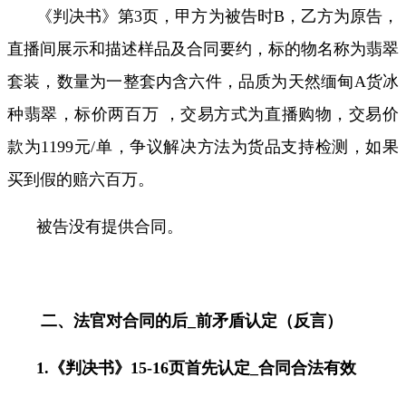
《判决书》第
3
页，甲方为被告时
B
，乙方为原告，
直播间展示和描述样品及合同要约，标的物名称为翡翠
套装，数量为一整套内含六件，品质为天然缅甸
A
货冰
种翡翠，标价两百万 ，交易方式为直播购物，交易价
款为
1199
元
/
单，争议解决方法为货品支持检测，如果
买到假的赔六百万。
被告没有提供合同。
二、法官对合同的后
_
前矛盾认定（反言）
1.
《判决书》
15-16
页首先认定
_
合同合法有效