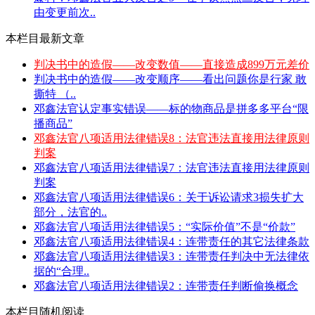
由变更前次..
本栏目最新文章
判决书中的造假——改变数值——直接造成899万元差价
判决书中的造假——改变顺序——看出问题你是行家 敢
撕特 （..
邓鑫法官认定事实错误——标的物商品是拼多多平台“限
播商品”
邓鑫法官八项适用法律错误8：法官违法直接用法律原则
判案
邓鑫法官八项适用法律错误7：法官违法直接用法律原则
判案
邓鑫法官八项适用法律错误6：关于诉讼请求3损失扩大
部分，法官的..
邓鑫法官八项适用法律错误5：“实际价值”不是“价款”
邓鑫法官八项适用法律错误4：连带责任的其它法律条款
邓鑫法官八项适用法律错误3：连带责任判决中无法律依
据的“合理..
邓鑫法官八项适用法律错误2：连带责任判断偷换概念
本栏目随机阅读