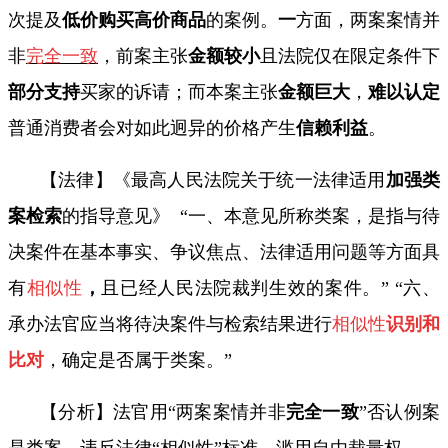
次提及
低价购买高价商品
的案例。
一
方面
，
两案案情
并
非
完
全
一
致
，前案主张
金额较小
且法院仅在限定条件下
部分支持
买家的诉请
；
而本案主张
金额巨大
，
难以认定
普通消费者会对如此迥异的价格产生
信赖利益
。
【法律】《最高人民法院关于统一法律适用
加强类
案检索
的指导意见》
“一、本意见所称类案，是指与待
决案件在基本事实、争议焦点、法律适用问题等方面具
有
相似性
，
且已经人民法院裁判生效的案件。” “六、
承办法官应当将待决案件与检索结果进行
相似性
识别和
比对
，确定是否属于类案。”
【分析】
法官用
“
两案案情并非
完全
一
致
”
否认例案
是类案，违反法律
“
相似性
”
标准，滥用自由裁量权。