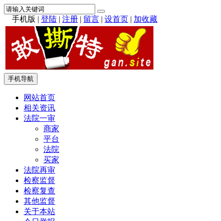
手机版
|
登陆
|
注册
|
留言
|
设首页
|
加收藏
手机导航
网站首页
相关资讯
法院一审
商家
平台
法院
买家
法院再审
检察监督
检察复查
其他监督
关于本站