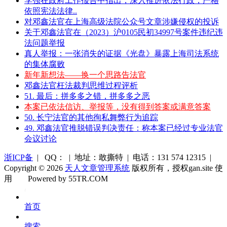
李强在政府工作报告中指出，深入推进依法行政，严格
依照宪法法律..
对邓鑫法官在上海高级法院公众号文章涉嫌侵权的投诉
关于邓鑫法官在（2023）沪0105民初34997号案件违纪违
法问题举报
真人举报：一张消失的证据《光盘》暴露上海司法系统
的集体腐败
新年新想法——换一个思路告法官
邓鑫法官枉法裁判思维过程评析
51. 最后：拼多多之错，拼多多之恶
本案已依法信访、举报等，没有得到答案或满意答案
50. 长宁法官的其他徇私舞弊行为追踪
49. 邓鑫法官推脱错误判决责任：称本案已经过专业法官
会议讨论
浙ICP备
| QQ： | 地址：敢撕特 | 电话：131 574 12315 |
Copyright © 2026
天人文章管理系统
版权所有，授权gan.site 使
用
Powered by 55TR.COM
OK
文
首页
库
搜索