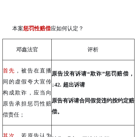
本案
惩罚性赔偿
应如何认定？
邓鑫法官
评析
首先
，被告在直播
原告没有诉请“欺诈”惩罚赔偿，
间的虚假夸大宣传
↓
42.
超出诉请
构成欺诈，应当向
原告有诉请合同假货违约按约定赔
原告承担惩罚性赔
偿。
偿责任；
其次
，若原告认为