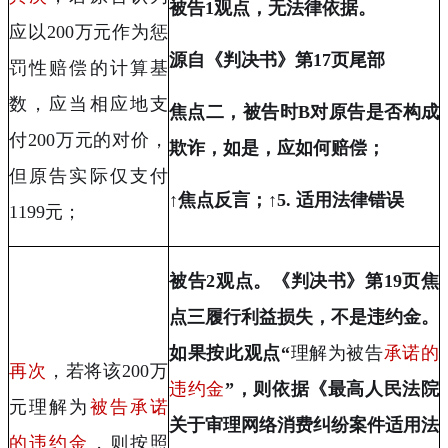
被告
1
观点，无法律依据。
应以
200
万元作为惩
源自《判决书》第
17
页尾部
罚性赔偿的计算基
数，应当相应地支
焦点二，被告时
B
对原告是否构成
付
200
万元的对价
，
欺诈，如是，应如何赔偿；
但原告实际仅支付
↑焦点反言；↑
5.
适用法律错误
1199
元；
被告
2
观点。《判决书》第
19
页焦
点三履行利益损失，不是违约金。
如果按此观点“
理解为被告
承诺的
再次
，若将该
200
万
违约金
”，则依据《最高人民法院
元
理解为
被告承诺
关于审理网络消费纠纷案件适用法
的违约金
，则按照