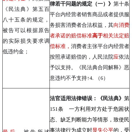
律若干问题的规定（一）》
第十条
《民法典》第五百
平台内经营者销售商品或者提供服
八十五条的规定，
务损害消费者合法权益，其
向消费
被告可以根据原告
者承诺的赔偿标准
高于
相关法定赔
的实际损失要求调
偿标准，
消费者主张平台内经营者
低违约金；
按照承诺赔偿的，人民法院
应
依法
予以支持。《民法典合同解释》恶
意违约不予支持↑
4.
（
6
）
法官适用法律错误：《民法典》
第
151
条 一方利用对方处于危困状
态、缺乏判断能力等情形，致使民
事法律行为成立时
显失公平
的，受
最后
，被告所述