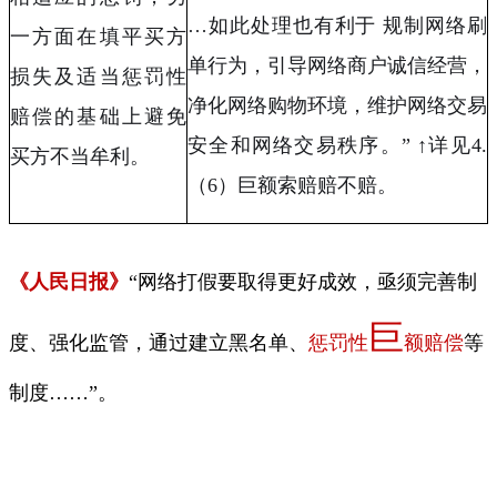
…
如此处理也有利于 规制网络刷
一方面在填平买方
单行为，引导网络商户诚信经营，
损失及适当惩罚性
净化网络购物环境，维护网络交易
赔偿的基础上避免
安全和网络交易秩序。
”
↑详见
4.
买方不当牟利。
（
6
）巨额索赔赔不赔。
《人民日报》
“网络打假要取得更好成效，亟须完善制
巨
度、强化监管，通过建立黑名单、
惩罚性
额赔偿
等
制度
……
”。