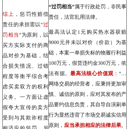
“过罚相当”
属于行政处罚，非民事
综上
，惩罚性赔偿
责任，法官乱用法律。
责任的承担需以“
过
最高法认定
1
元购买热水器获赔
罚相当
”为原则，以
9000
元并未以对价（价款）为基
买方实际支付的商
础，本案一单损失标的物履行利益
品对价为基础，结
100
万元，假货违约金
300
万元，依
合损失情况、
过错
法有据。
最高法核心价值观
：“
…
程度
等衡平综合考
网络交易的经营者，应秉持更加审
虑买卖双方的权利
慎、诚信的原则，应对其发布的产
义务。一方面让虚
品要约信息负责，其自导自演刷单
假夸大宣传的卖方
行为显然违背了市场交易诚实信用
受到与其欺诈程度
原则，
应当承担相应的法律后果
。
相适应的惩罚，另