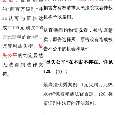
损害方有权请求人民法院或者仲裁
的“两百万级别”并
机构予以
撤销
。
非认可与原告达
成“
1199
元购买
200
从直播间购物情况看，被告愿意
万元翡翠的合同”，
卖，原告选择买，原告没有造成被
该等利益失衡、
显
告不公平的机会和条件。
失公平
的约定显然
“
显失公平
”
在本案不存在。详见
无法得到法律支
↓
29.
（
4
）；
持。
最高法优秀案例
“ 1
元买到万元热
水器
”
也被邓鑫法官否定。
↓26.
类
案识别中法官的违法裁判。