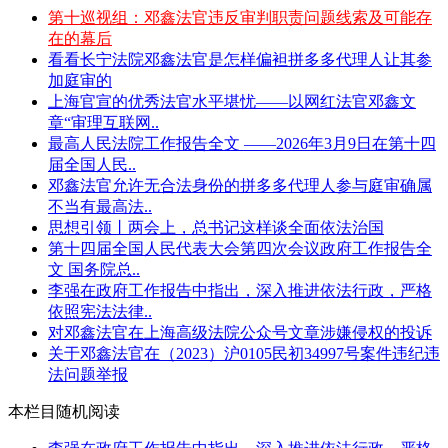
第十巡视组：邓鑫法官违反审判职责问题线索及可能存
在的幕后
看看长宁法院邓鑫法官是怎样偏袒拼多多代理人让其参
加庭审的
上海官宣的优秀法官水平堪忧——以网红法官邓鑫文
章“审理互联网..
最高人民法院工作报告全文 ——2026年3月9日在第十四
届全国人民..
邓鑫法官允许无合法身份的拼多多代理人参与庭审确属
不当有最高法..
思想引领丨两会上，总书记这样谈全面依法治国
第十四届全国人民代表大会第四次会议政府工作报告全
文 国务院总..
李强在政府工作报告中指出，深入推进依法行政，严格
依照宪法法律..
对邓鑫法官在上海高级法院公众号文章涉嫌侵权的投诉
关于邓鑫法官在（2023）沪0105民初34997号案件违纪违
法问题举报
本栏目随机阅读