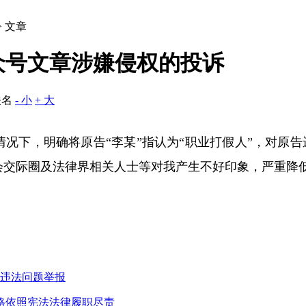
> 文章
众号文章涉嫌侵权的投诉
佚名
- 小
+ 大
情况下，明确将原告“李某”指认为
“
职业打假人
”
，对原告
会交际圈及法律界相关人士等对我产生不好印象，严重降
违纪违法问题举报
格依照宪法法律履职尽责