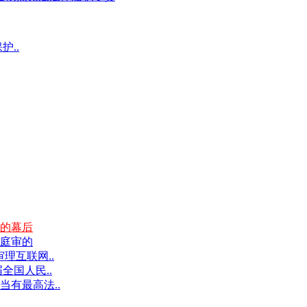
护..
的幕后
庭审的
理互联网..
全国人民..
有最高法..