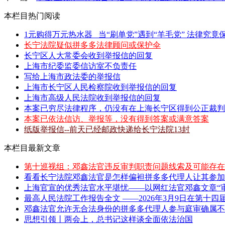
本栏目热门阅读
1元购得万元热水器 _当“刷单党”遇到“羊毛党” 法律究竟保
长宁法院疑似拼多多法律顾问或保护伞
长宁区人大常委会收到举报信的回复
上海市纪委监委信访室不负责任
写给上海市政法委的举报信
上海市长宁区人民检察院收到举报信的回复
上海市高级人民法院收到举报信的回复
本案已穷尽法律程序，仍没有在上海长宁区得到公正裁判
本案已依法信访、举报等，没有得到答案或满意答案
纸版举报信--前天已经邮政快递给长宁法院13封
本栏目最新文章
第十巡视组：邓鑫法官违反审判职责问题线索及可能存在
看看长宁法院邓鑫法官是怎样偏袒拼多多代理人让其参加
上海官宣的优秀法官水平堪忧——以网红法官邓鑫文章“审
最高人民法院工作报告全文 ——2026年3月9日在第十四届
邓鑫法官允许无合法身份的拼多多代理人参与庭审确属不当
思想引领丨两会上，总书记这样谈全面依法治国