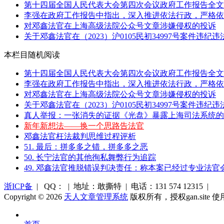
第十四届全国人民代表大会第四次会议政府工作报告全文 
李强在政府工作报告中指出，深入推进依法行政，严格依照
对邓鑫法官在上海高级法院公众号文章涉嫌侵权的投诉
关于邓鑫法官在（2023）沪0105民初34997号案件违纪
本栏目随机阅读
第十四届全国人民代表大会第四次会议政府工作报告全文 
李强在政府工作报告中指出，深入推进依法行政，严格依照
对邓鑫法官在上海高级法院公众号文章涉嫌侵权的投诉
关于邓鑫法官在（2023）沪0105民初34997号案件违纪
真人举报：一张消失的证据《光盘》暴露上海司法系统的
新年新想法——换一个思路告法官
邓鑫法官枉法裁判思维过程评析
51. 最后：拼多多之错，拼多多之恶
50. 长宁法官的其他徇私舞弊行为追踪
49. 邓鑫法官推脱错误判决责任：称本案已经过专业法官
浙ICP备
| QQ： | 地址：敢撕特 | 电话：131 574 12315 |
Copyright © 2026
天人文章管理系统
版权所有，授权gan.site 