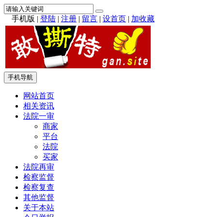
手机版
|
登陆
|
注册
|
留言
|
设首页
|
加收藏
手机导航
网站首页
相关资讯
法院一审
商家
平台
法院
买家
法院再审
检察监督
检察复查
其他监督
关于本站