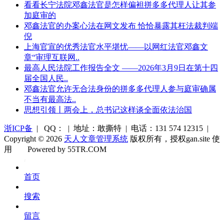
看看长宁法院邓鑫法官是怎样偏袒拼多多代理人让其参
加庭审的
邓鑫法官的办案心法在网文发布 恰恰暴露其枉法裁判端
倪
上海官宣的优秀法官水平堪忧——以网红法官邓鑫文
章“审理互联网..
最高人民法院工作报告全文 ——2026年3月9日在第十四
届全国人民..
邓鑫法官允许无合法身份的拼多多代理人参与庭审确属
不当有最高法..
思想引领丨两会上，总书记这样谈全面依法治国
浙ICP备
| QQ： | 地址：敢撕特 | 电话：131 574 12315 |
Copyright © 2026
天人文章管理系统
版权所有，授权gan.site 使
用
Powered by 55TR.COM
OK
文
首页
库
搜索
留言