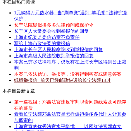
本栏目热门阅读
1元购得万元热水器 _当“刷单党”遇到“羊毛党” 法律究竟
保护..
长宁法院疑似拼多多法律顾问或保护伞
长宁区人大常委会收到举报信的回复
上海市纪委监委信访室不负责任
写给上海市政法委的举报信
上海市长宁区人民检察院收到举报信的回复
上海市高级人民法院收到举报信的回复
本案已穷尽法律程序，仍没有在上海长宁区得到公正裁
判
本案已依法信访、举报等，没有得到答案或满意答案
纸版举报信--前天已经邮政快递给长宁法院13封
本栏目最新文章
第十巡视组：邓鑫法官违反审判职责问题线索及可能存
在的幕后
看看长宁法院邓鑫法官是怎样偏袒拼多多代理人让其参
加庭审的
上海官宣的优秀法官水平堪忧——以网红法官邓鑫文