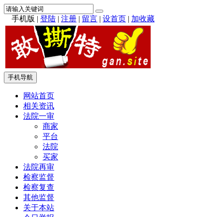
手机版
|
登陆
|
注册
|
留言
|
设首页
|
加收藏
手机导航
网站首页
相关资讯
法院一审
商家
平台
法院
买家
法院再审
检察监督
检察复查
其他监督
关于本站