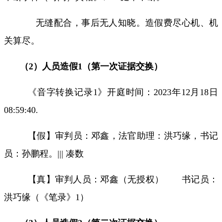
无缝配合，事后无人知晓。造假费尽心机、机
关算尽。
（
2
）人员造假
1
（第一次证据交换）
《音字转换记录
1
》开庭时间：
2023
年
12
月
18
日
08:59:40.
【假】审判员：邓鑫，法官助理：洪巧缘，书记
员：孙鹏程。
|||
凑数
【真】审判人员：邓鑫（无授权）
书记员：
洪巧缘（《笔录》
1
）