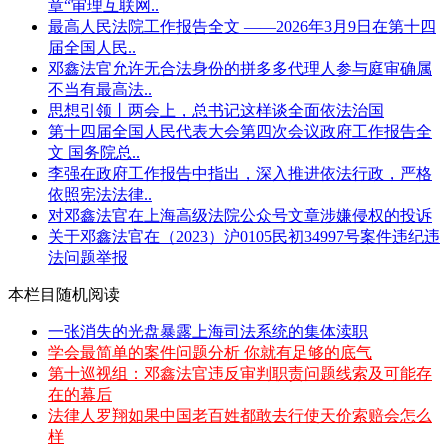
章“审理互联网..
最高人民法院工作报告全文 ——2026年3月9日在第十四
届全国人民..
邓鑫法官允许无合法身份的拼多多代理人参与庭审确属
不当有最高法..
思想引领丨两会上，总书记这样谈全面依法治国
第十四届全国人民代表大会第四次会议政府工作报告全
文 国务院总..
李强在政府工作报告中指出，深入推进依法行政，严格
依照宪法法律..
对邓鑫法官在上海高级法院公众号文章涉嫌侵权的投诉
关于邓鑫法官在（2023）沪0105民初34997号案件违纪违
法问题举报
本栏目随机阅读
一张消失的光盘暴露上海司法系统的集体渎职
学会最简单的案件问题分析 你就有足够的底气
第十巡视组：邓鑫法官违反审判职责问题线索及可能存
在的幕后
法律人罗翔如果中国老百姓都敢去行使天价索赔会怎么
样