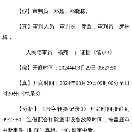
【假】审判员：
邓鑫，祁晓栋。
【真】审判人员：审判长：邓鑫，审判员：罗林
梅，
人民陪审员：杨翔；
|||
证据《笔录
3
》
【假】开庭时间
：
2024
年
03
月
29
日
09:27:50
【真】开庭时间：
2024
年
03
月
29
日
09
时
00
分至
11
时
30
分
|
《笔录
3
》
【分析】《音字转换记录
3
》开庭时间推迟到
09:27:50
，造假配合扣除庭审设备故障时间，掩盖庭审
中断事件（时间）真相。
↑46.
庭审中断。