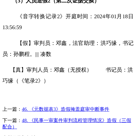
（
3
）人员造假
2
（第二次证据交换）
《音字转换记录
2
》开庭时间：
2024
年
01
月
18
日
13:56:59
【假】审判员：邓鑫，法官助理：洪巧缘，书记
员：孙鹏程。
|||
凑数
【真】审判人员：邓鑫（无授权）
书记员：洪
巧缘（《笔录
2
》）
上一篇：
46. 《元数据表3》造假掩盖庭审中断事件
下一篇：
48. 《民事一审案件审判流程管理情况》造假（三假
配合）